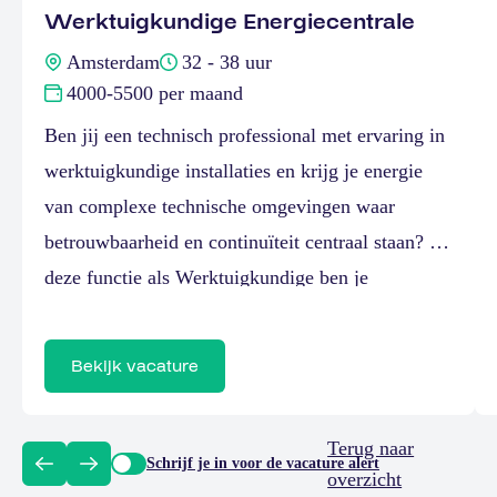
Werktuigkundige Energiecentrale
Amsterdam
32 - 38 uur
4000-5500 per maand
Ben jij een technisch professional met ervaring in
werktuigkundige installaties en krijg je energie
van complexe technische omgevingen waar
betrouwbaarheid en continuïteit centraal staan? In
deze functie als Werktuigkundige ben je
verantwoordelijk voor het bewaken, bedienen en
onderhouden van de energievoorziening. Je werkt
Bekijk vacature
met een breed scala aan installaties en systemen
die 24 uur per […]
Terug naar
Schrijf je in voor de vacature alert
overzicht