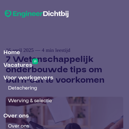
16 april 2025 — 4 min leestijd
Home
7 Wetenschappelijk
21
Vacatures
onderbouwde tips om
Voor werkgevers
burn-out te voorkomen
Detachering
Werving & selectie
Over ons
Over ons