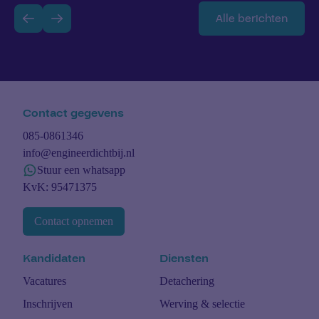
het personeelstekort tegen 2030 kan oplopen tot
Alle berichten
1,4 miljoen. Voor elke 390 vacatures zijn er
slechts 100 werklozen beschikbaar. Deze situatie
vraagt om […]
Contact gegevens
085-0861346
info@engineerdichtbij.nl
Stuur een whatsapp
KvK: 95471375
Contact opnemen
Kandidaten
Diensten
Vacatures
Detachering
Inschrijven
Werving & selectie