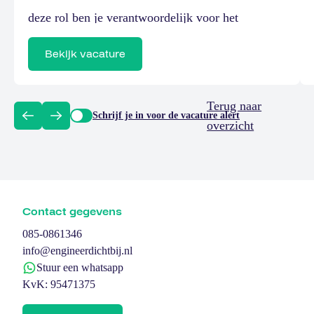
deze rol ben je verantwoordelijk voor het
optimaliseren en waarborgen van
Bekijk vacature
elektrotechnische installaties binnen een
grootschalige industriële setting.Je opereert op het
Terug naar
snijvlak van onderhoud, analyse en verbetering en
Schrijf je in voor de vacature alert
overzicht
draagt direct bij aan […]
Contact gegevens
085-0861346
info@engineerdichtbij.nl
Stuur een whatsapp
KvK: 95471375