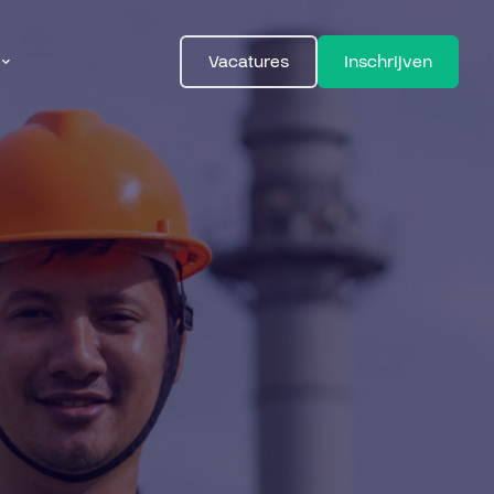
Vacatures
Inschrijven
ns
s
t