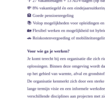
🌴 27 vakantiedagen + 13 ADV-dagen (op basi
💸 8% vakantiegeld én een eindejaarsuitkerin
🏦 Goede pensioenregeling
📚 Volop mogelijkheden voor opleidingen en
🏡 Flexibel werken en mogelijkheid tot hybr
🚗 Reiskostenvergoeding of mobiliteitsregeli
Voor wie ga je werken?
Je komt terecht bij een organisatie die zich r
oplossingen. Binnen deze omgeving wordt dag
op het gebied van warmte, afval en grondstof
De organisatie kenmerkt zich door een sterke
lange termijn visie en een informele werksfee
verschillende disciplines aan projecten met z