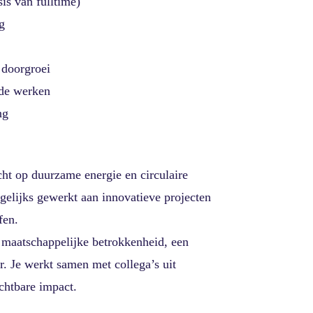
s van fulltime)
g
 doorgroei
ide werken
ng
icht op duurzame energie en circulaire
elijks gewerkt aan innovatieve projecten
fen.
 maatschappelijke betrokkenheid, een
r. Je werkt samen met collega’s uit
ichtbare impact.