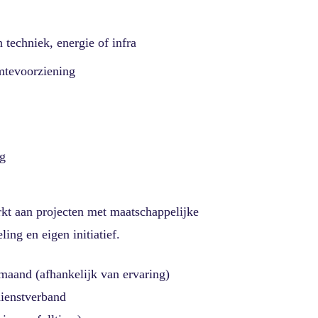
techniek, energie of infra
mtevoorziening
ig
rkt aan projecten met maatschappelijke
ing en eigen initiatief.
 maand (afhankelijk van ervaring)
dienstverband