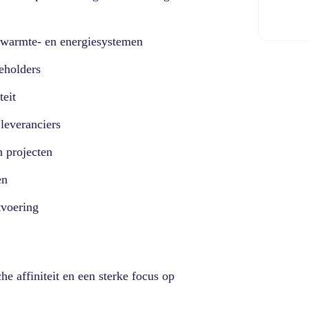
 warmte- en energiesystemen
eholders
eit
leveranciers
n projecten
en
tvoering
e affiniteit en een sterke focus op