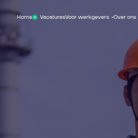
Home
Vacatures
Voor werkgevers
Over ons
21
Detachering
Over o
Werving & selectie
Nieuw
Contac