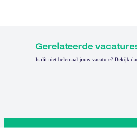
Gerelateerde vacature
Is dit niet helemaal jouw vacature? Bekijk d
Maintenance Consultant Elektro
Beverwijk
32 - 40 uur
4100-7500 p
Technische diepgang combineren met impac
betrouwbaarheid en continuïteit centraal s
installaties binnen een grootschalige indus
[…]