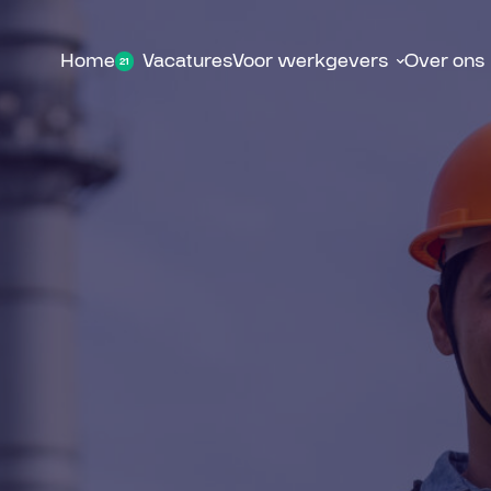
Home
Vacatures
Voor werkgevers
Over ons
21
Detachering
Over o
Werving & selectie
Nieuw
Contac