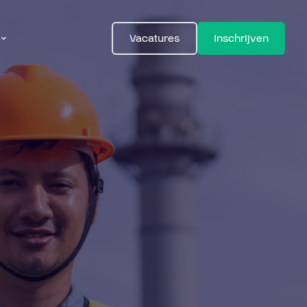
Vacatures
Inschrijven
ns
s
t