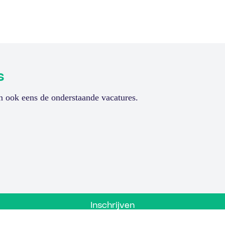
s
an ook eens de onderstaande vacatures.
techniek
er maand
t op een complexe industriële omgeving?Werk jij graag in 
taan? In deze rol ben je verantwoordelijk voor het optimalise
triële setting.Je opereert op het snijvlak van onderhoud, analys
Inschrijven