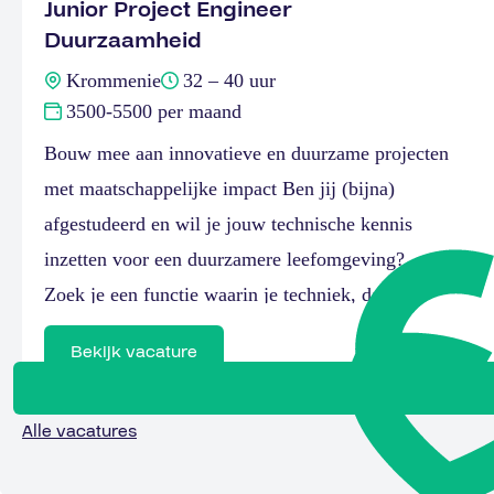
Junior Project Engineer
Duurzaamheid
Krommenie
32 – 40 uur
3500-5500 per maand
Bouw mee aan innovatieve en duurzame projecten
met maatschappelijke impact Ben jij (bijna)
afgestudeerd en wil je jouw technische kennis
inzetten voor een duurzamere leefomgeving?
Zoek je een functie waarin je techniek, data,
projectmatig werken én de praktijk met elkaar
Bekijk vacature
combineert? Dan is dit een mooie kans om jouw
carrière te starten. Voor een innovatieve […]
Alle vacatures