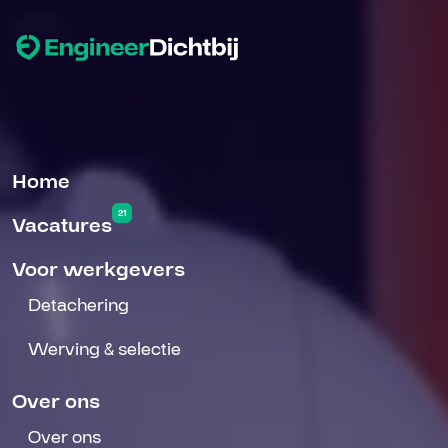
Home
21
Vacatures
Voor werkgevers
Detachering
Werving & selectie
Over ons
Over ons